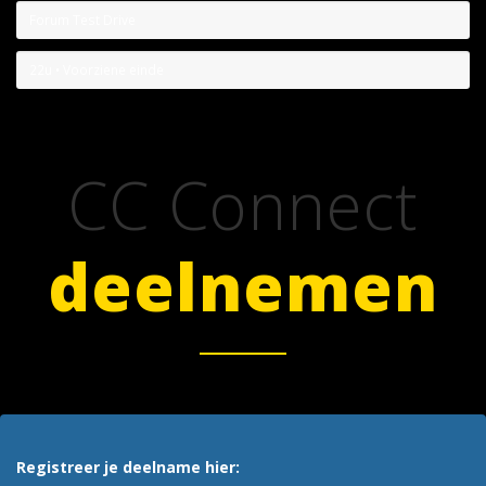
Forum Test Drive
22u • Voorziene einde
CC Connect
deelnemen
Registreer je deelname hier: