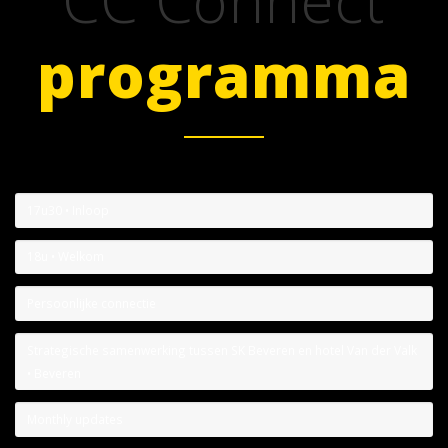
CC Connect
programma
17u30 • Inloop
18u • Welkom
Persoonlijke connectie
Strategische samenwerking tussen SK Beveren en hotel Van der Valk
• Beveren
Monthly updates